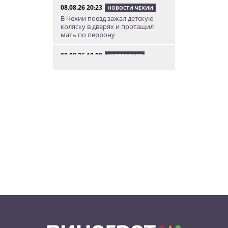
08.08.26 20:23
НОВОСТИ ЧЕХИИ
В Чехии поезд зажал детскую
коляску в дверях и протащил
мать по перрону
08.08.26 19:00
ИНТЕРЕСНОЕ
Исследование: кого чешские
интернет-комментаторы
ненавидят сильнее всего
08.08.26 15:36
НЕЗНАКОМАЯ ПРАГА
Пражский ЛГБТ-парад собрал
десятки тысяч участников: видео
и фото
08.08.26 13:02
НОВОСТИ ПРАГИ
Едем смотреть сокровища
Савойи – Ивуар, Анси и
секретные сады Во