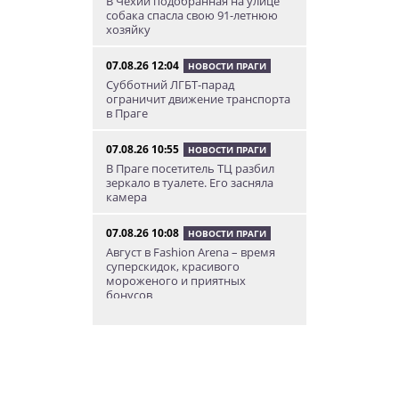
В Чехии подобранная на улице
собака спасла свою 91-летнюю
хозяйку
07.08.26 12:04
НОВОСТИ ПРАГИ
Субботний ЛГБТ-парад
ограничит движение транспорта
в Праге
07.08.26 10:55
НОВОСТИ ПРАГИ
В Праге посетитель ТЦ разбил
зеркало в туалете. Его засняла
камера
07.08.26 10:08
НОВОСТИ ПРАГИ
Август в Fashion Arena – время
суперскидок, красивого
мороженого и приятных
бонусов
07.08.26 9:00
НОВОСТИ ПРАГИ
Уикенд по-итальянски: день
моря, солнца и купания в Каорле