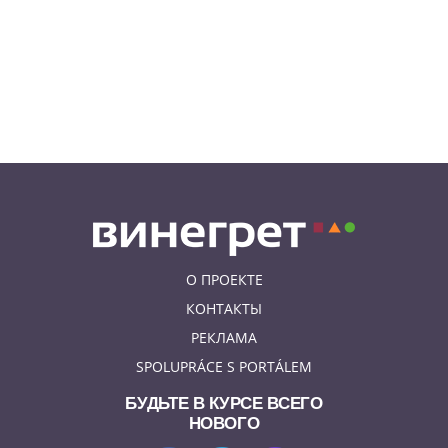
07.08.26 7:55
НОВОСТИ ПРАГИ
В Чехии иностранец пытался
подкупить полицейских
смешной суммой
06.08.26 23:43
УКРАИНА
В Чехии существенно смягчили
приговор украинцу,
бросившему «коктейль
Молотова» в дом с ребенком
О ПРОЕКТЕ
КОНТАКТЫ
РЕКЛАМА
SPOLUPRÁCE S PORTÁLEM
БУДЬТЕ В КУРСЕ ВСЕГО
НОВОГО