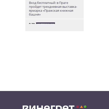
Вход бесплатный: в Праге
пройдет трехдневная выставка-
ярмарка «Пражская книжная
башня»
9:30
ИНТЕРЕСНОЕ
Дополнительная скидка 10% и
другие бонусы от Fashion Arena
для читателей «Винегрета»
07.08.26 19:50
НЕЗНАКОМАЯ ПРАГА
В Праге вспоминают
сильнейшее наводнение 2002
года: фото и видео
07.08.26 18:16
НОВОСТИ ПРАГИ
В Праге мужчина сразу после
ограбления ювелирного
магазина сел на автобус до Брно