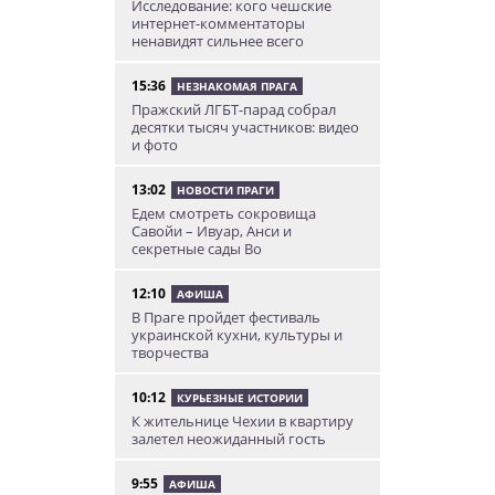
Исследование: кого чешские
интернет-комментаторы
ненавидят сильнее всего
15:36
НЕЗНАКОМАЯ ПРАГА
Пражский ЛГБТ-парад собрал
десятки тысяч участников: видео
и фото
13:02
НОВОСТИ ПРАГИ
Едем смотреть сокровища
Савойи – Ивуар, Анси и
секретные сады Во
12:10
АФИША
В Праге пройдет фестиваль
украинской кухни, культуры и
творчества
10:12
КУРЬЕЗНЫЕ ИСТОРИИ
К жительнице Чехии в квартиру
залетел неожиданный гость
9:55
АФИША