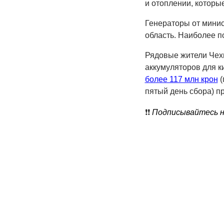
и отоплении, котор
Генераторы от мини
область. Наиболее п
Рядовые жители Чехи
аккумуляторов для к
более 117 млн крон
(
пятый день сбора) п
❗️❗️
Подписывайтесь на