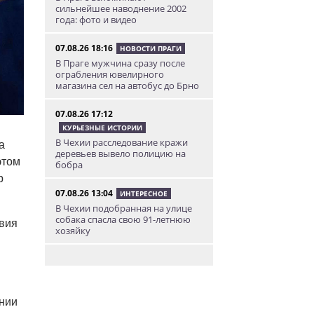
сильнейшее наводнение 2002
года: фото и видео
07.08.26 18:16
НОВОСТИ ПРАГИ
В Праге мужчина сразу после
ограбления ювелирного
магазина сел на автобус до Брно
07.08.26 17:12
КУРЬЕЗНЫЕ ИСТОРИИ
В Чехии расследование кражи
а
деревьев вывело полицию на
этом
бобра
р
07.08.26 13:04
ИНТЕРЕСНОЕ
В Чехии подобранная на улице
собака спасла свою 91-летнюю
твия
хозяйку
07.08.26 12:04
НОВОСТИ ПРАГИ
Субботний ЛГБТ-парад
ограничит движение транспорта
в Праге
нии