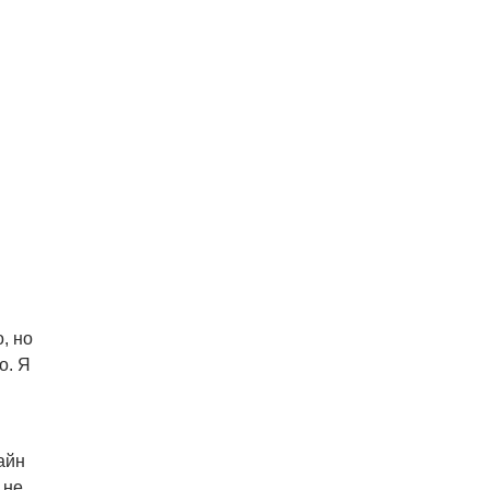
, но
о. Я
айн
 не