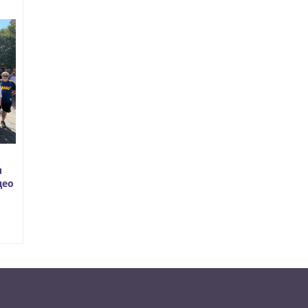
л
део