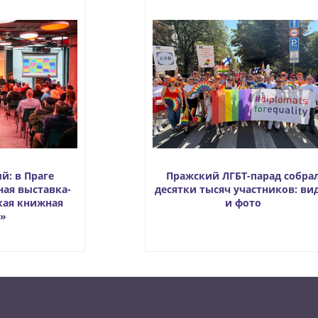
й: в Праге
Пражский ЛГБТ-парад собра
ная выставка-
десятки тысяч участников: ви
кая книжная
и фото
»