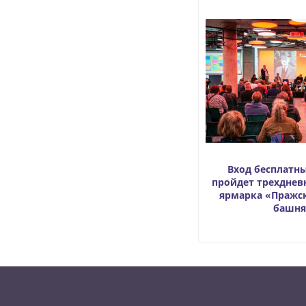
Вход бесплатны
пройдет трехднев
ярмарка «Пражс
башня