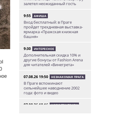
залетел неожиданный гость
9:55
АФИША
Вход бесплатный: в Праге
пройдет трехдневная выставка-
ярмарка «Пражская книжная
башня»
9:30
ИНТЕРЕСНОЕ
Дополнительная скидка 10% и
другие бонусы от Fashion Arena
ol
для читателей «Винегрета»
0
ное
07.08.26 19:50
НЕЗНАКОМАЯ ПРАГА
В Праге вспоминают
сильнейшее наводнение 2002
года: фото и видео
07.08.26 18:16
НОВОСТИ ПРАГИ
В Праге мужчина сразу после
ограбления ювелирного
магазина сел на автобус до Брно
07.08.26 17:12