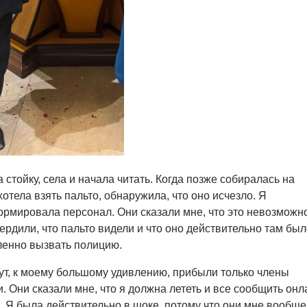
 стойку, села и начала читать. Когда позже собиралась на
хотела взять пальто, обнаружила, что оно исчезло. Я
мировала персонал. Они сказали мне, что это невозможно
рдили, что пальто видели и что оно действительно там был
ленно вызвать полицию.
ут, к моему большому удивлению, прибыли только члены
. Они сказали мне, что я должна лететь и все сообщить онл
. Я была действительно в шоке, потому что они мне вообще