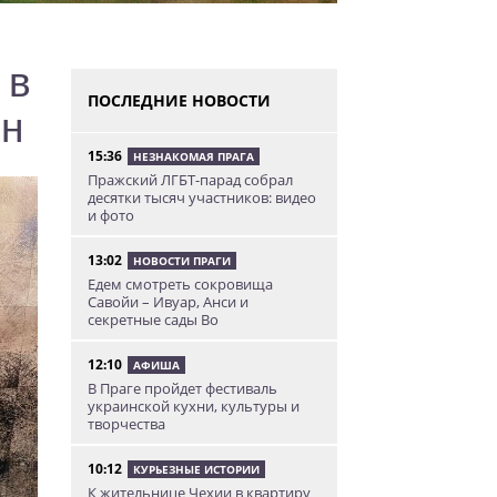
 в
ПОСЛЕДНИЕ НОВОСТИ
он
15:36
НЕЗНАКОМАЯ ПРАГА
Пражский ЛГБТ-парад собрал
десятки тысяч участников: видео
и фото
13:02
НОВОСТИ ПРАГИ
Едем смотреть сокровища
Савойи – Ивуар, Анси и
секретные сады Во
12:10
АФИША
В Праге пройдет фестиваль
украинской кухни, культуры и
творчества
10:12
КУРЬЕЗНЫЕ ИСТОРИИ
К жительнице Чехии в квартиру