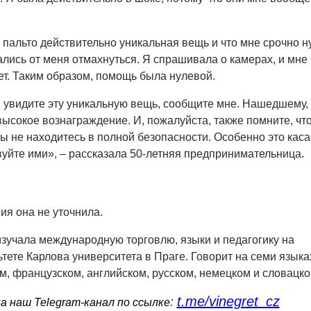
о пальто действительно уникальная вещь и что мне срочно 
ались от меня отмахнуться. Я спрашивала о камерах, и мне
нет. Таким образом, помощь была нулевой.
 увидите эту уникальную вещь, сообщите мне. Нашедшему,
высокое вознаграждение. И, пожалуйста, также помните, чт
вы не находитесь в полной безопасности. Особенно это каса
твуйте ими», – рассказала 50-летняя предпринимательница.
я она не уточнила.
зучала международную торговлю, языки и педагогику на
ете Карлова университета в Праге. Говорит на семи язык
м, французском, английском, русском, немецком и словацко
t.me/vinegret_cz
:
 наш Telegram-канал по ссылке