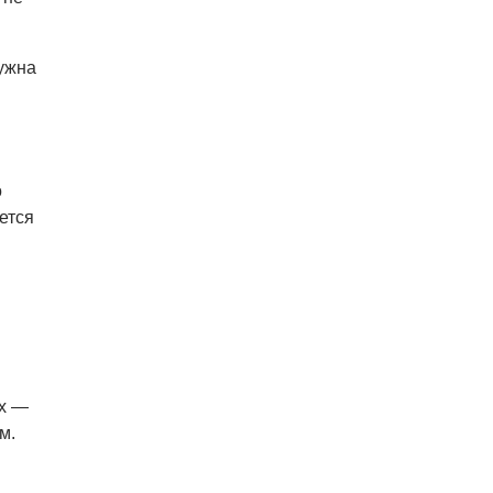
нужна
о
ется
ах —
м.