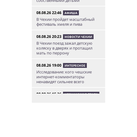
собственными детьми
08.08.26 22:46
АФИША
В Чехии пройдет масштабный
фестиваль хмеля и пива
08.08.26 20:23
НОВОСТИ ЧЕХИИ
В Чехии поезд зажал детскую
коляску в дверях и протащил
мать по перрону
08.08.26 19:00
ИНТЕРЕСНОЕ
Исследование: кого чешские
интернет-комментаторы
ненавидят сильнее всего
08.08.26 15:36
НЕЗНАКОМАЯ ПРАГА
Пражский ЛГБТ-парад собрал
десятки тысяч участников: видео
и фото
08.08.26 13:02
НОВОСТИ ПРАГИ
Едем смотреть сокровища
Савойи – Ивуар, Анси и