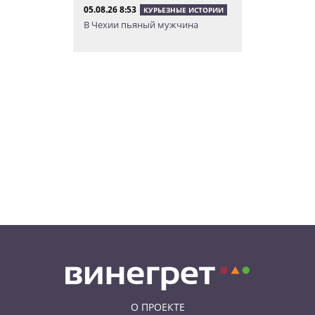
05.08.26 8:53
КУРЬЕЗНЫЕ ИСТОРИИ
В Чехии пьяный мужчина
перелез двухметровый забор и
искупался в чужом бассейне
04.08.26 23:50
АФИША
В Праге состоится слет
владельцев DeLorean. Вход
бесплатный
04.08.26 18:23
НОВОСТИ ПРАГИ
В Праге пассажирка выпрыгнула
из движущегося поезда
О ПРОЕКТЕ