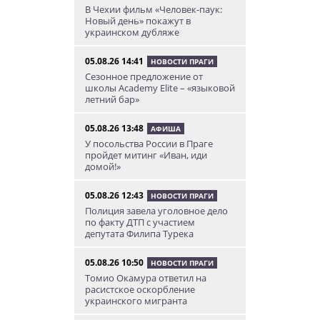
В Чехии фильм «Человек-паук:
Новый день» покажут в
украинском дубляже
05.08.26 14:41
НОВОСТИ ПРАГИ
Сезонное предложение от
школы Academy Elite – «языковой
летний бар»
05.08.26 13:48
АФИША
У посольства России в Праге
пройдет митинг «Иван, иди
домой!»
05.08.26 12:43
НОВОСТИ ПРАГИ
Полиция завела уголовное дело
по факту ДТП с участием
депутата Филипа Турека
05.08.26 10:50
НОВОСТИ ПРАГИ
Томио Окамура ответил на
расистское оскорбление
украинского мигранта