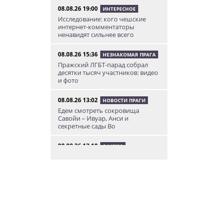
08.08.26 19:00
ИНТЕРЕСНОЕ
Исследование: кого чешские
интернет-комментаторы
ненавидят сильнее всего
08.08.26 15:36
НЕЗНАКОМАЯ ПРАГА
Пражский ЛГБТ-парад собрал
десятки тысяч участников: видео
и фото
08.08.26 13:02
НОВОСТИ ПРАГИ
Едем смотреть сокровища
Савойи – Ивуар, Анси и
секретные сады Во
08.08.26 12:10
АФИША
В Праге пройдет фестиваль
украинской кухни, культуры и
творчества
08.08.26 10:12
КУРЬЕЗНЫЕ ИСТОРИИ
К жительнице Чехии в квартиру