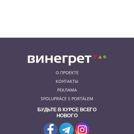
залетел неожиданный гость
08.08.26 9:55
АФИША
Вход бесплатный: в Праге
пройдет трехдневная выставка-
ярмарка «Пражская книжная
башня»
О ПРОЕКТЕ
КОНТАКТЫ
РЕКЛАМА
SPOLUPRÁCE S PORTÁLEM
БУДЬТЕ В КУРСЕ ВСЕГО
НОВОГО