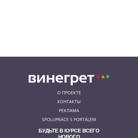
07.08.26 17:12
КУРЬЕЗНЫЕ ИСТОРИИ
В Чехии расследование кражи
деревьев вывело полицию на
бобра
07.08.26 13:04
ИНТЕРЕСНОЕ
В Чехии подобранная на улице
собака спасла свою 91-летнюю
хозяйку
О ПРОЕКТЕ
КОНТАКТЫ
РЕКЛАМА
SPOLUPRÁCE S PORTÁLEM
БУДЬТЕ В КУРСЕ ВСЕГО
НОВОГО