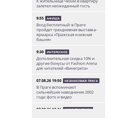
К жительнице Чехии в квартиру
залетел неожиданный гость
9:55
АФИША
Вход бесплатный: в Праге
пройдет трехдневная выставка-
ярмарка «Пражская книжная
башня»
9:30
ИНТЕРЕСНОЕ
Дополнительная скидка 10% и
другие бонусы от Fashion Arena
для читателей «Винегрета»
07.08.26 19:50
НЕЗНАКОМАЯ ПРАГА
В Праге вспоминают
сильнейшее наводнение 2002
года: фото и видео
07.08.26 18:16
НОВОСТИ ПРАГИ
В Праге мужчина сразу после
ограбления ювелирного
магазина сел на автобус до Брно