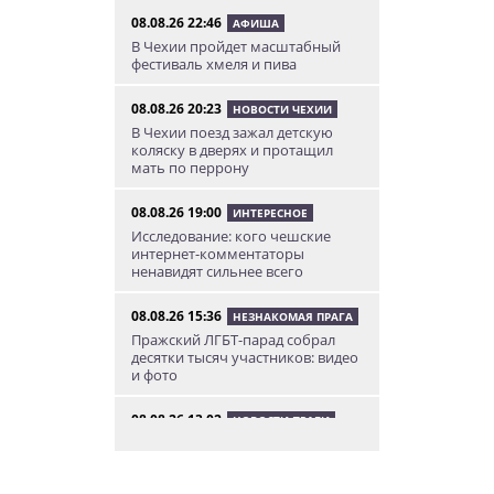
08.08.26 22:46
АФИША
В Чехии пройдет масштабный
фестиваль хмеля и пива
08.08.26 20:23
НОВОСТИ ЧЕХИИ
В Чехии поезд зажал детскую
коляску в дверях и протащил
мать по перрону
08.08.26 19:00
ИНТЕРЕСНОЕ
Исследование: кого чешские
интернет-комментаторы
ненавидят сильнее всего
08.08.26 15:36
НЕЗНАКОМАЯ ПРАГА
Пражский ЛГБТ-парад собрал
десятки тысяч участников: видео
и фото
08.08.26 13:02
НОВОСТИ ПРАГИ
Едем смотреть сокровища
Савойи – Ивуар, Анси и
секретные сады Во