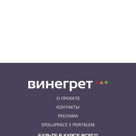
08.08.26 12:10
АФИША
В Праге пройдет фестиваль
украинской кухни, культуры и
творчества
08.08.26 10:12
КУРЬЕЗНЫЕ ИСТОРИИ
К жительнице Чехии в квартиру
залетел неожиданный гость
О ПРОЕКТЕ
КОНТАКТЫ
РЕКЛАМА
SPOLUPRÁCE S PORTÁLEM
БУДЬТЕ В КУРСЕ ВСЕГО