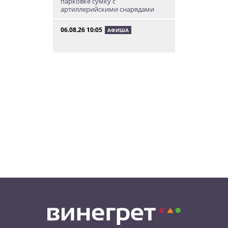
парковке сумку с
артиллерийскими снарядами
06.08.26 10:05
АФИША
В Праге пройдет фестиваль
нового цирка Letní Letná.
Многие выступления будут
бесплатными
06.08.26 8:04
НОВОСТИ ПРАГИ
Уикенд принесет жителям Чехии
передышку от экстремальной
жары
05.08.26 21:51
АФИША
В пражском ЛГБТ-параде будет
русскоязычная колонна