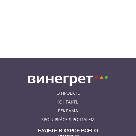
07.08.26 13:04
ИНТЕРЕСНОЕ
В Чехии подобранная на улице
собака спасла свою 91-летнюю
хозяйку
07.08.26 12:04
НОВОСТИ ПРАГИ
Субботний ЛГБТ-парад
ограничит движение транспорта
в Праге
О ПРОЕКТЕ
КОНТАКТЫ
РЕКЛАМА
SPOLUPRÁCE S PORTÁLEM
БУДЬТЕ В КУРСЕ ВСЕГО