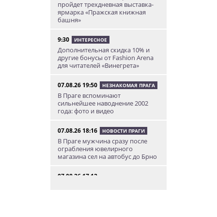
пройдет трехдневная выставка-
ярмарка «Пражская книжная
башня»
9:30
ИНТЕРЕСНОЕ
Дополнительная скидка 10% и
другие бонусы от Fashion Arena
для читателей «Винегрета»
07.08.26 19:50
НЕЗНАКОМАЯ ПРАГА
В Праге вспоминают
сильнейшее наводнение 2002
года: фото и видео
07.08.26 18:16
НОВОСТИ ПРАГИ
В Праге мужчина сразу после
ограбления ювелирного
магазина сел на автобус до Брно
07.08.26 17:12
КУРЬЕЗНЫЕ ИСТОРИИ
В Чехии расследование кражи
деревьев вывело полицию на
бобра