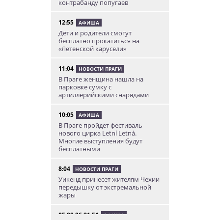
контрабанду попугаев
12:55
АФИША
Дети и родители смогут
бесплатно прокатиться на
«Летенской карусели»
11:04
НОВОСТИ ПРАГИ
В Праге женщина нашла на
парковке сумку с
артиллерийскими снарядами
10:05
АФИША
В Праге пройдет фестиваль
нового цирка Letní Letná.
Многие выступления будут
бесплатными
8:04
НОВОСТИ ПРАГИ
Уикенд принесет жителям Чехии
передышку от экстремальной
жары
05.08.26 21:51
АФИША