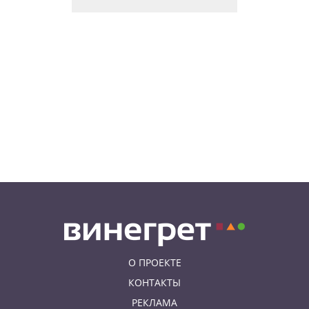
В пражском ЛГБТ-параде будет
русскоязычная колонна
05.08.26 20:56
НОВОСТИ ПРАГИ
Куда поехать из Праги в августе:
5 идей
05.08.26 19:24
УКРАИНА
В Чехии фильм «Человек-паук:
Новый день» покажут в
украинском дубляже
О ПРОЕКТЕ
КОНТАКТЫ
РЕКЛАМА