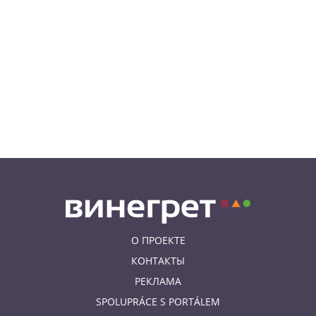
бесплатными
06.08.26 8:04
НОВОСТИ ПРАГИ
Уикенд принесет жителям Чехии
передышку от экстремальной
жары
05.08.26 21:51
АФИША
В пражском ЛГБТ-параде будет
русскоязычная колонна
О ПРОЕКТЕ
КОНТАКТЫ
РЕКЛАМА
SPOLUPRÁCE S PORTÁLEM