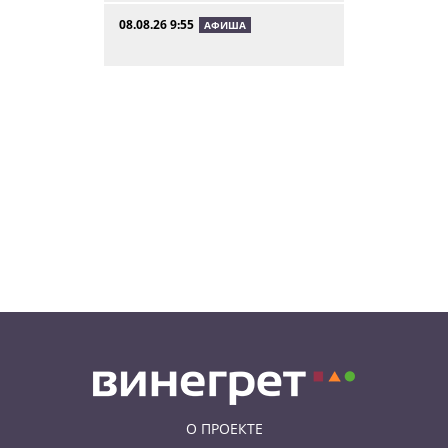
08.08.26 9:55
АФИША
Вход бесплатный: в Праге
пройдет трехдневная выставка-
ярмарка «Пражская книжная
башня»
08.08.26 9:30
ИНТЕРЕСНОЕ
Дополнительная скидка 10% и
другие бонусы от Fashion Arena
для читателей «Винегрета»
07.08.26 19:50
НЕЗНАКОМАЯ ПРАГА
В Праге вспоминают
сильнейшее наводнение 2002
года: фото и видео
О ПРОЕКТЕ