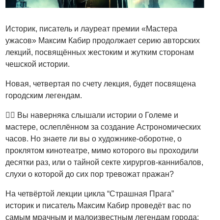
Историк, писатель и лауреат премии «Мастера
ужасов» Максим Кабир продолжает серию авторских
лекций, посвящённых жестоким и жутким сторонам
чешской истории.
Новая, четвертая по счету лекция, будет посвящена
городским легендам.
😵‍💫 Вы наверняка слышали истории о Големе и
мастерe, ослеплённом за создание Астрономических
часов. Но знаете ли вы о художнике-оборотне, о
проклятом кинотеатре, мимо которого вы проходили
десятки раз, или о тайной секте хирургов-каннибалов,
слухи о которой до сих пор тревожат пражан?
На четвёртой лекции цикла “Страшная Прага”
историк и писатель Максим Кабир проведёт вас по
самым мрачным и малоизвестным легендам города: