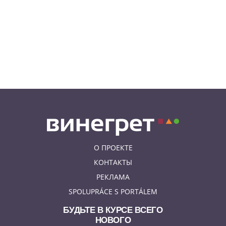
07.08.26 7:55
НОВОСТИ ПРАГИ
В Чехии иностранец пытался
подкупить полицейских
смешной суммой
06.08.26 23:43
УКРАИНА
В Чехии существенно смягчили
приговор украинцу,
бросившему «коктейль
Молотова» в дом с ребенком
О ПРОЕКТЕ
КОНТАКТЫ
РЕКЛАМА
SPOLUPRÁCE S PORTÁLEM
БУДЬТЕ В КУРСЕ ВСЕГО
НОВОГО