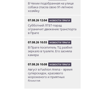
В Чехии подобранная на улице
собака спасла свою 91-летнюю
хозяйку
07.08.26 12:04
НОВОСТИ ПРАГИ
Субботний ЛГБТ-парад
ограничит движение транспорта
в Праге
07.08.26 10:55
НОВОСТИ ПРАГИ
В Праге посетитель ТЦ разбил
зеркало в туалете. Его засняла
камера
07.08.26 10:08
НОВОСТИ ПРАГИ
Август в Fashion Arena – время
суперскидок, красивого
мороженого и приятных
бонусов
07.08.26 9:00
НОВОСТИ ПРАГИ
Уикенд по-итальянски: день
моря, солнца и купания в Каорле