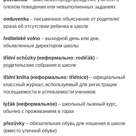
плохом поведении или невыполненных заданиях
omluvenka
– письменное объяснение от родителя/
врача об отсутствии ребенка в школе
ředitelské volno
– выходной день или дни,
объявленные директором школы
třídní schůzky (неформально: rodičák)
–
родительские собрания в школе
třídní kniha (неформально: třídnice)
– официальный
классный журнал, используемый для регистрации
посещаемости и успеваемости учеников
lyžák (неформально
е)
– школьный лыжный курс,
обычно с проживанием в горах
přezůvky
– обязательная обувь для ношения в школе
(вместо уличной обуви)