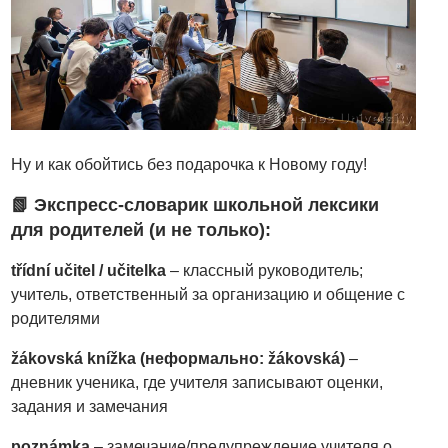
Ну и как обойтись без подарочка к Новому году!
📗 Экспресс-словарик школьной лексики
для родителей (и не только):
třídní učitel / učitelka
– классный руководитель;
учитель, ответственный за организацию и общение с
родителями
žákovská knížka (неформально: žákovská)
–
дневник ученика, где учителя записывают оценки,
задания и замечания
poznámka
– замечание/предупреждение учителя о