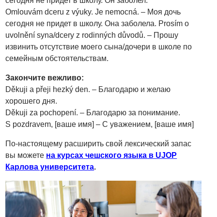
сегодня не придет в школу. Он заболел.
Omlouvám dceru z výuky. Je nemocná. – Моя дочь
сегодня не придет в школу. Она заболела. Prosím o
uvolnění syna/dcery z rodinných důvodů. – Прошу
извинить отсутствие моего сына/дочери в школе по
семейным обстоятельствам.
Закончите вежливо:
Děkuji a přeji hezký den. – Благодарю и желаю
хорошего дня.
Děkuji za pochopení. – Благодарю за понимание.
S pozdravem, [ваше имя] – С уважением, [ваше имя]
По-настоящему расширить свой лексический запас
вы можете
на курсах чешского языка в UJOP
Карлова университета
.