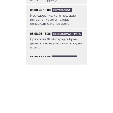
08.08.26 19:00
ИНТЕРЕСНОЕ
Исследование: кого чешские
интернет-комментаторы
ненавидят сильнее всего
08.08.26 15:36
НЕЗНАКОМАЯ ПРАГА
Пражский ЛГБТ-парад собрал
десятки тысяч участников: видео
и фото
08.08.26 13:02
НОВОСТИ ПРАГИ
Едем смотреть сокровища
Савойи – Ивуар, Анси и
секретные сады Во
08.08.26 12:10
АФИША
В Праге пройдет фестиваль
украинской кухни, культуры и
творчества
08.08.26 10:12
КУРЬЕЗНЫЕ ИСТОРИИ