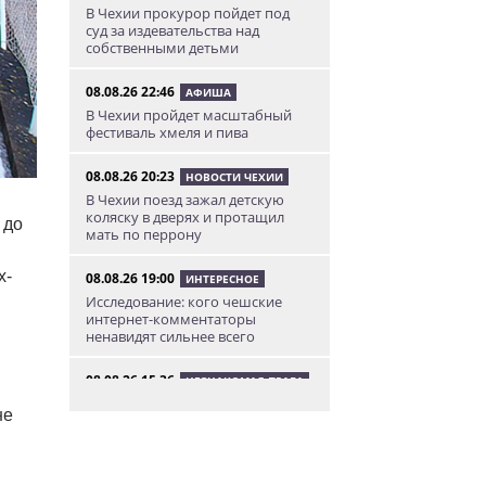
В Чехии прокурор пойдет под
суд за издевательства над
собственными детьми
08.08.26 22:46
АФИША
В Чехии пройдет масштабный
фестиваль хмеля и пива
08.08.26 20:23
НОВОСТИ ЧЕХИИ
В Чехии поезд зажал детскую
коляску в дверях и протащил
 до
мать по перрону
х-
08.08.26 19:00
ИНТЕРЕСНОЕ
Исследование: кого чешские
интернет-комментаторы
ненавидят сильнее всего
08.08.26 15:36
НЕЗНАКОМАЯ ПРАГА
Пражский ЛГБТ-парад собрал
не
десятки тысяч участников: видео
и фото
08.08.26 13:02
НОВОСТИ ПРАГИ