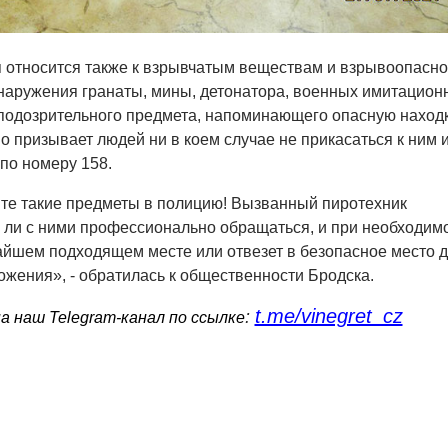
 относится также к взрывчатым веществам и взрывоопасн
наружения гранаты, мины, детонатора, военных имитацион
 подозрительного предмета, напоминающего опасную находк
о призывает людей ни в коем случае не прикасаться к ним 
по номеру 158.
те такие предметы в полицию! Вызванный пиротехник
 ли с ними профессионально обращаться, и при необходим
айшем подходящем месте или отвезет в безопасное место 
жения», - обратилась к общественности Бродска.
t.me/vinegret_cz
:
 наш Telegram-канал по ссылке