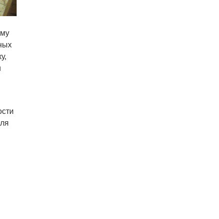
ому
ных
у,
и
ости
для