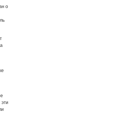
Едем смотреть сокровища
ан о
Савойи – Ивуар, Анси и
секретные сады Во
ль
08.08.26 12:10
АФИША
В Праге пройдет фестиваль
украинской кухни, культуры и
т
творчества
на
ке
ие
 эти
ли