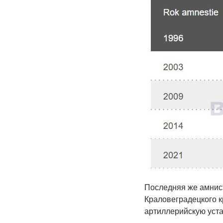
Последняя же амнист
Краловеградецкого к
артиллерийскую уст