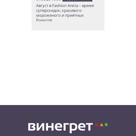
Август в Fashion Arena – время
суперскидок, красивого
мороженого и приятных
бонусов
07.08.26 9:00
НОВОСТИ ПРАГИ
Уикенд по-итальянски: день
моря, солнца и купания в Каорле
07.08.26 7:55
НОВОСТИ ПРАГИ
В Чехии иностранец пытался
подкупить полицейских
смешной суммой
06.08.26 23:43
УКРАИНА
В Чехии существенно смягчили
приговор украинцу,
бросившему «коктейль
Молотова» в дом с ребенком