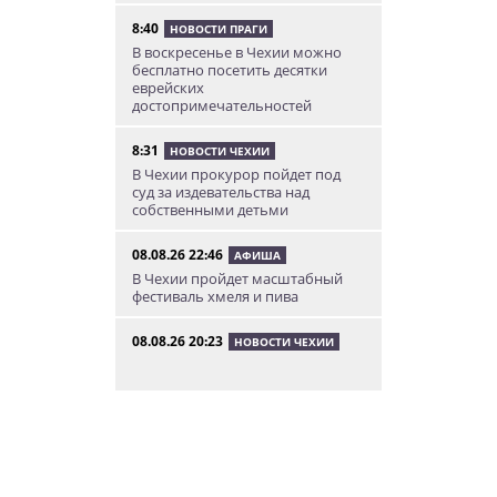
8:40
НОВОСТИ ПРАГИ
В воскресенье в Чехии можно
бесплатно посетить десятки
еврейских
достопримечательностей
8:31
НОВОСТИ ЧЕХИИ
В Чехии прокурор пойдет под
суд за издевательства над
собственными детьми
08.08.26 22:46
АФИША
В Чехии пройдет масштабный
фестиваль хмеля и пива
08.08.26 20:23
НОВОСТИ ЧЕХИИ
В Чехии поезд зажал детскую
коляску в дверях и протащил
мать по перрону
08.08.26 19:00
ИНТЕРЕСНОЕ
Исследование: кого чешские
интернет-комментаторы