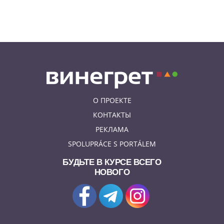
06.08.26 23:43
УКРАИНА
В Чехии существенно смягчили
приговор украинцу,
бросившему «коктейль
Молотова» в дом с ребенком
О ПРОЕКТЕ
КОНТАКТЫ
РЕКЛАМА
SPOLUPRÁCE S PORTÁLEM
БУДЬТЕ В КУРСЕ ВСЕГО
НОВОГО