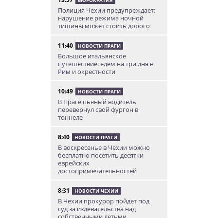
БЮРОКРАТИЯ
Полиция Чехии предупреждает:
нарушение режима ночной
тишины может стоить дорого
11:40
НОВОСТИ ПРАГИ
Большое итальянское
путешествие: едем на три дня в
Рим и окрестности
10:49
НОВОСТИ ПРАГИ
В Праге пьяный водитель
перевернул свой фургон в
тоннеле
8:40
НОВОСТИ ПРАГИ
В воскресенье в Чехии можно
бесплатно посетить десятки
еврейских
достопримечательностей
8:31
НОВОСТИ ЧЕХИИ
В Чехии прокурор пойдет под
суд за издевательства над
собственными детьми