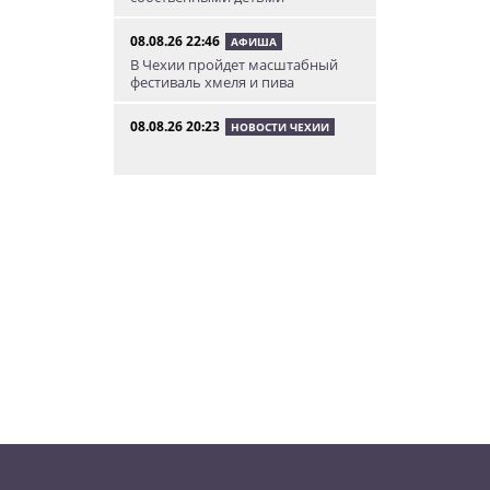
08.08.26 22:46
АФИША
В Чехии пройдет масштабный
фестиваль хмеля и пива
08.08.26 20:23
НОВОСТИ ЧЕХИИ
В Чехии поезд зажал детскую
коляску в дверях и протащил
мать по перрону
08.08.26 19:00
ИНТЕРЕСНОЕ
Исследование: кого чешские
интернет-комментаторы
ненавидят сильнее всего
08.08.26 15:36
НЕЗНАКОМАЯ ПРАГА
Пражский ЛГБТ-парад собрал
десятки тысяч участников: видео
и фото