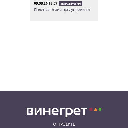
09.08.26 13:57
БЮРОКРАТИЯ
Полиция Чехии предупреждает:
нарушение режима ночной
тишины может стоить дорого
09.08.26 11:40
НОВОСТИ ПРАГИ
Большое итальянское
путешествие: едем на три дня в
Рим и окрестности
09.08.26 10:49
НОВОСТИ ПРАГИ
В Праге пьяный водитель
перевернул свой фургон в
тоннеле
О ПРОЕКТЕ