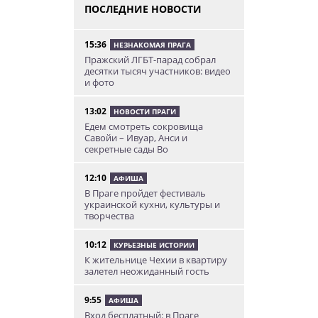
ПОСЛЕДНИЕ НОВОСТИ
15:36
НЕЗНАКОМАЯ ПРАГА
Пражский ЛГБТ-парад собрал
десятки тысяч участников: видео
и фото
13:02
НОВОСТИ ПРАГИ
Едем смотреть сокровища
Савойи – Ивуар, Анси и
секретные сады Во
12:10
АФИША
В Праге пройдет фестиваль
украинской кухни, культуры и
творчества
10:12
КУРЬЕЗНЫЕ ИСТОРИИ
К жительнице Чехии в квартиру
залетел неожиданный гость
9:55
АФИША
Вход бесплатный: в Праге