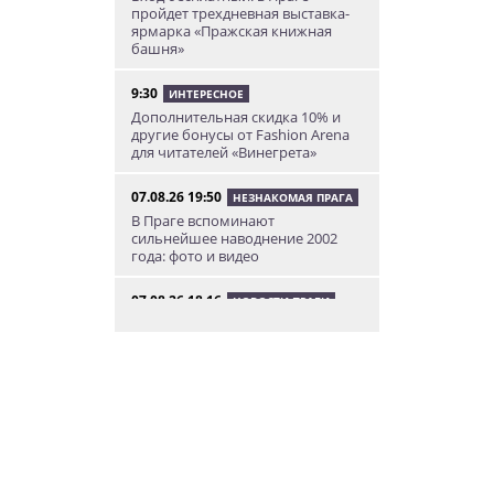
пройдет трехдневная выставка-
ярмарка «Пражская книжная
башня»
9:30
ИНТЕРЕСНОЕ
Дополнительная скидка 10% и
другие бонусы от Fashion Arena
для читателей «Винегрета»
07.08.26 19:50
НЕЗНАКОМАЯ ПРАГА
В Праге вспоминают
сильнейшее наводнение 2002
года: фото и видео
07.08.26 18:16
НОВОСТИ ПРАГИ
В Праге мужчина сразу после
ограбления ювелирного
магазина сел на автобус до Брно
07.08.26 17:12
КУРЬЕЗНЫЕ ИСТОРИИ
В Чехии расследование кражи
деревьев вывело полицию на
бобра