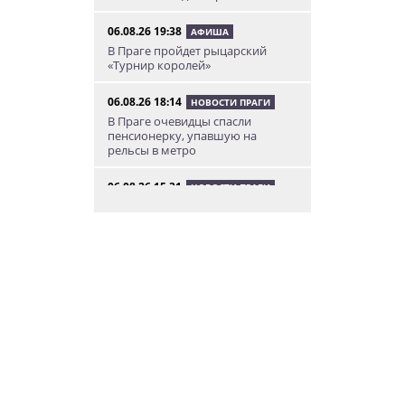
06.08.26 19:38
АФИША
В Праге пройдет рыцарский
«Турнир королей»
06.08.26 18:14
НОВОСТИ ПРАГИ
В Праге очевидцы спасли
пенсионерку, упавшую на
рельсы в метро
06.08.26 15:31
НОВОСТИ ПРАГИ
Как найти надёжного мастера в
Праге: советы для экспатов и
жителей Чехии
06.08.26 14:42
НОВОСТИ ПРАГИ
В Чехии таможенники пресекли
контрабанду попугаев
06.08.26 12:55
АФИША
Дети и родители смогут
бесплатно прокатиться на
«Летенской карусели»