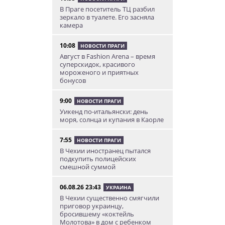
В Праге посетитель ТЦ разбил
зеркало в туалете. Его засняла
камера
10:08
НОВОСТИ ПРАГИ
Август в Fashion Arena – время
суперскидок, красивого
мороженого и приятных
бонусов
9:00
НОВОСТИ ПРАГИ
Уикенд по-итальянски: день
моря, солнца и купания в Каорле
7:55
НОВОСТИ ПРАГИ
В Чехии иностранец пытался
подкупить полицейских
смешной суммой
06.08.26 23:43
УКРАИНА
В Чехии существенно смягчили
приговор украинцу,
бросившему «коктейль
Молотова» в дом с ребенком