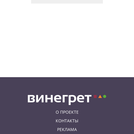
нового цирка Letní Letná.
Многие выступления будут
бесплатными
06.08.26 8:04
НОВОСТИ ПРАГИ
Уикенд принесет жителям Чехии
передышку от экстремальной
жары
05.08.26 21:51
АФИША
В пражском ЛГБТ-параде будет
русскоязычная колонна
О ПРОЕКТЕ
КОНТАКТЫ
РЕКЛАМА