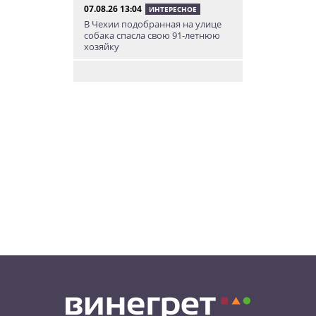
07.08.26 13:04
ИНТЕРЕСНОЕ
В Чехии подобранная на улице
собака спасла свою 91-летнюю
хозяйку
07.08.26 12:04
НОВОСТИ ПРАГИ
Субботний ЛГБТ-парад
ограничит движение транспорта
в Праге
07.08.26 10:55
НОВОСТИ ПРАГИ
В Праге посетитель ТЦ разбил
зеркало в туалете. Его засняла
камера
07.08.26 10:08
НОВОСТИ ПРАГИ
Август в Fashion Arena – время
суперскидок, красивого
мороженого и приятных
бонусов