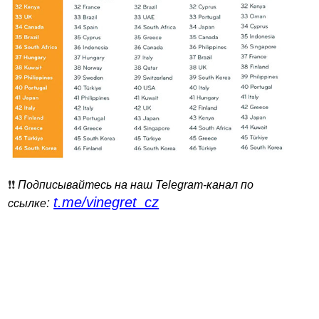
❗️❗️
Подписывайтесь на наш Telegram-канал по
t.me/vinegret_cz
:
ссылке