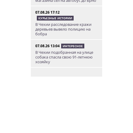
магазина сел на автобус до Брно
07.08.26 17:12
КУРЬЕЗНЫЕ ИСТОРИИ
В Чехии расследование кражи
деревьев вывело полицию на
бобра
07.08.26 13:04
ИНТЕРЕСНОЕ
В Чехии подобранная на улице
собака спасла свою 91-летнюю
хозяйку
07.08.26 12:04
НОВОСТИ ПРАГИ
Субботний ЛГБТ-парад
ограничит движение транспорта
в Праге
07.08.26 10:55
НОВОСТИ ПРАГИ
В Праге посетитель ТЦ разбил
зеркало в туалете. Его засняла
камера
07.08.26 10:08
НОВОСТИ ПРАГИ