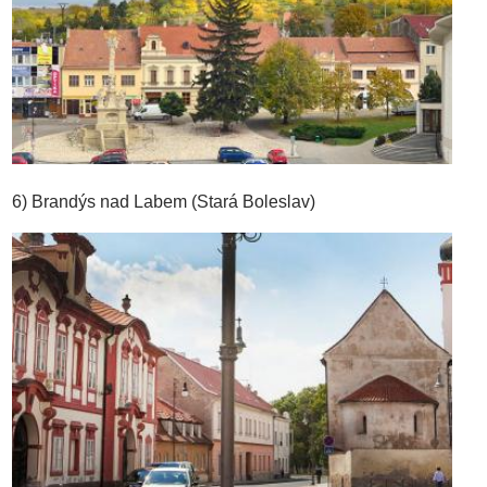
6) Brandýs nad Labem (Stará Boleslav)