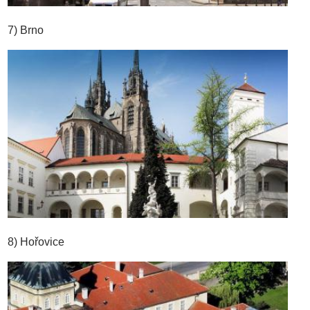
7) Brno
8) Hořovice