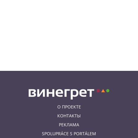
09.08.26 10:49
НОВОСТИ ПРАГИ
В Праге пьяный водитель
перевернул свой фургон в
тоннеле
09.08.26 8:40
НОВОСТИ ПРАГИ
В воскресенье в Чехии можно
бесплатно посетить десятки
еврейских
достопримечательностей
О ПРОЕКТЕ
КОНТАКТЫ
РЕКЛАМА
SPOLUPRÁCE S PORTÁLEM