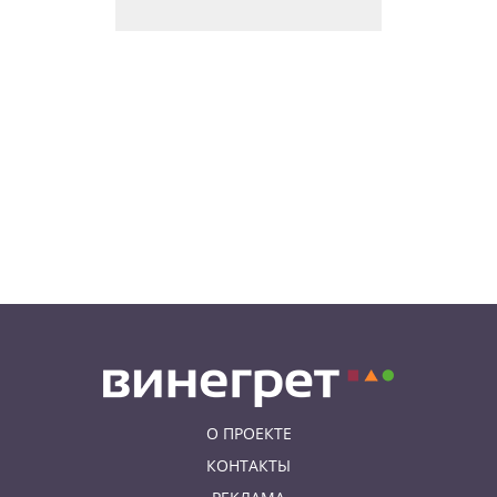
Пражский ЛГБТ-парад собрал
десятки тысяч участников: видео
и фото
08.08.26 13:02
НОВОСТИ ПРАГИ
Едем смотреть сокровища
Савойи – Ивуар, Анси и
секретные сады Во
08.08.26 12:10
АФИША
В Праге пройдет фестиваль
украинской кухни, культуры и
творчества
О ПРОЕКТЕ
КОНТАКТЫ