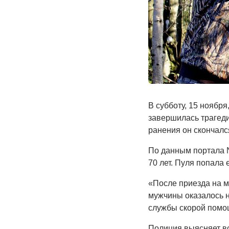
В субботу, 15 ноября
завершилась трагеди
ранения он скончалс
По данным портала N
70 лет. Пуля попала е
«После приезда на м
мужчины оказалось 
службы скорой помо
Полиция выясняет вс