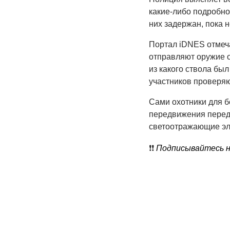
какие-либо подробнос
них задержан, пока н
Портал iDNES отмеча
отправляют оружие о
из какого ствола бы
участников проверяю
Сами охотники для б
передвижения перед 
светоотражающие эл
❗️❗️
Подписывайтесь на