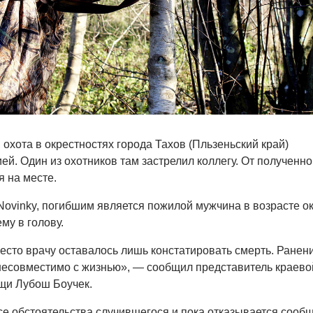
, охота в окрестностях города Тахов (Пльзеньский край)
ей. Один из охотников там застрелил коллегу. От полученно
я на месте.
ovinky, погибшим является пожилой мужчина в возрасте о
му в голову.
есто врачу оставалось лишь констатировать смерть. Ранен
несовместимо с жизнью», — сообщил представитель краево
щи Лубош Боучек.
е обстоятельства случившегося и пока отказывается сооб