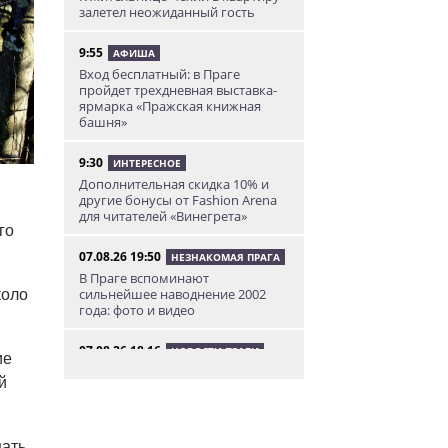
залетел неожиданный гость
9:55
АФИША
Вход бесплатный: в Праге
пройдет трехдневная выставка-
ярмарка «Пражская книжная
башня»
9:30
ИНТЕРЕСНОЕ
Дополнительная скидка 10% и
другие бонусы от Fashion Arena
для читателей «Винегрета»
го
07.08.26 19:50
НЕЗНАКОМАЯ ПРАГА
В Праге вспоминают
сильнейшее наводнение 2002
коло
года: фото и видео
07.08.26 18:16
НОВОСТИ ПРАГИ
ие
В Праге мужчина сразу после
й
ограбления ювелирного
магазина сел на автобус до Брно
07.08.26 17:12
щать