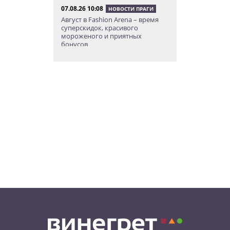
07.08.26 10:08
НОВОСТИ ПРАГИ
Август в Fashion Arena – время
суперскидок, красивого
мороженого и приятных
бонусов
07.08.26 9:00
НОВОСТИ ПРАГИ
Уикенд по-итальянски: день
моря, солнца и купания в Каорле
07.08.26 7:55
НОВОСТИ ПРАГИ
В Чехии иностранец пытался
подкупить полицейских
смешной суммой
06.08.26 23:43
УКРАИНА
В Чехии существенно смягчили
приговор украинцу,
бросившему «коктейль
Молотова» в дом с ребенком