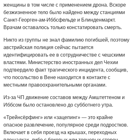
женщины в том числе с применением дрона. Вскоре
безжизненное тело было найдено между станциями
Санкт-Георген-ам-Иббсфельде и Блинденмаркт.
Врачам оставалось только констатировать смерть.
Никто из группы не знал фамилию погибшей, поэтому
австрийская полиция сейчас пытается
идентифицировать ее в сотрудничестве с чешскими
властями. Министерство иностранных дел Чехии
подтвердило факт трагического инцидента, сообщив,
что посольство в Вене находится в контакте с
местными правоохранительными органами.
Из-за ЧП движение составов между Амштеттеном и
Иббсом было остановлено до субботнего утра.
«Трейнсёрфинг» или «зацепинг» — это крайне
опасное развлечение, популярное среди подростков.
Включает в себя проезд на крышах, переходных
площадках, либо с боковых или торцевых сторон