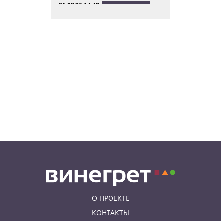
06.08.26 14:42
НОВОСТИ ПРАГИ
В Чехии таможенники пресекли
контрабанду попугаев
06.08.26 12:55
АФИША
Дети и родители смогут
бесплатно прокатиться на
«Летенской карусели»
06.08.26 11:04
НОВОСТИ ПРАГИ
В Праге женщина нашла на
парковке сумку с
артиллерийскими снарядами
О ПРОЕКТЕ
КОНТАКТЫ