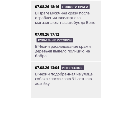
07.08.26 18:16
НОВОСТИ ПРАГИ
В Праге мужчина сразу после
ограбления ювелирного
магазина сел на автобус до Брно
07.08.26 17:12
КУРЬЕЗНЫЕ ИСТОРИИ
В Чехии расследование кражи
деревьев вывело полицию на
бобра
07.08.26 13:04
ИНТЕРЕСНОЕ
В Чехии подобранная на улице
собака спасла свою 91-летнюю
хозяйку
07.08.26 12:04
НОВОСТИ ПРАГИ
Субботний ЛГБТ-парад
ограничит движение транспорта
в Праге
07.08.26 10:55
НОВОСТИ ПРАГИ
В Праге посетитель ТЦ разбил