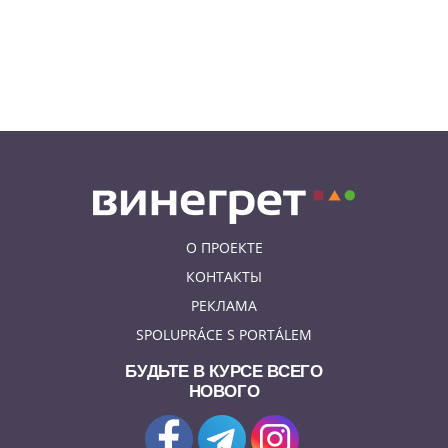
зеркало в туалете. Его засняла
камера
07.08.26 10:08
НОВОСТИ ПРАГИ
Август в Fashion Arena – время
суперскидок, красивого
мороженого и приятных
бонусов
О ПРОЕКТЕ
КОНТАКТЫ
РЕКЛАМА
SPOLUPRÁCE S PORTÁLEM
БУДЬТЕ В КУРСЕ ВСЕГО
НОВОГО