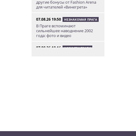
другие бонусы от Fashion Arena
для читателей «Винегрета»
07.08.26 19:50
НЕЗНАКОМАЯ ПРАГА
В Праге вспоминают
сильнейшее наводнение 2002
года: фото и видео
07.08.26 18:16
НОВОСТИ ПРАГИ
В Праге мужчина сразу после
ограбления ювелирного
магазина сел на автобус до Брно
07.08.26 17:12
КУРЬЕЗНЫЕ ИСТОРИИ
В Чехии расследование кражи
деревьев вывело полицию на
бобра
07.08.26 13:04
ИНТЕРЕСНОЕ
В Чехии подобранная на улице
собака спасла свою 91-летнюю
хозяйку