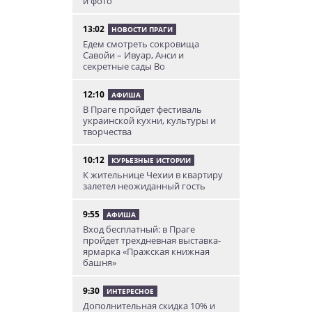
и фото
13:02
НОВОСТИ ПРАГИ
Едем смотреть сокровища
Савойи – Ивуар, Анси и
секретные сады Во
12:10
АФИША
В Праге пройдет фестиваль
украинской кухни, культуры и
творчества
10:12
КУРЬЕЗНЫЕ ИСТОРИИ
К жительнице Чехии в квартиру
залетел неожиданный гость
9:55
АФИША
Вход бесплатный: в Праге
пройдет трехдневная выставка-
ярмарка «Пражская книжная
башня»
9:30
ИНТЕРЕСНОЕ
Дополнительная скидка 10% и