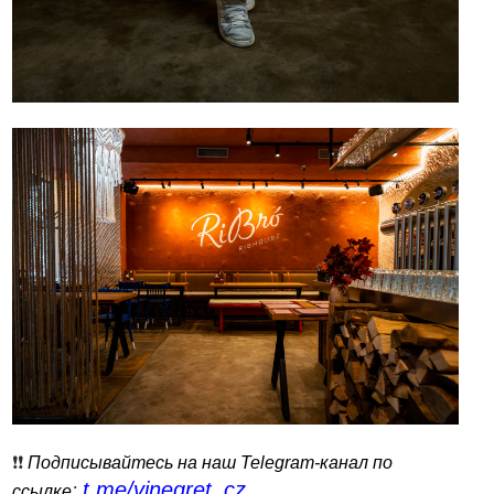
❗️❗️
Подписывайтесь на наш Telegram-канал по
t.me/vinegret_cz
:
ссылке