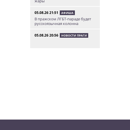
жары
05.08.26 21:51
АФИША
В пражском ЛГБТ-параде будет
русскоязычная колонна
05.08.26 20:56
НОВОСТИ ПРАГИ
Куда поехать из Праги в августе:
5 идей
05.08.26 19:24
УКРАИНА
В Чехии фильм «Человек-паук:
Новый день» покажут в
украинском дубляже
05.08.26 14:41
НОВОСТИ ПРАГИ
Сезонное предложение от
школы Academy Elite – «языковой
летний бар»