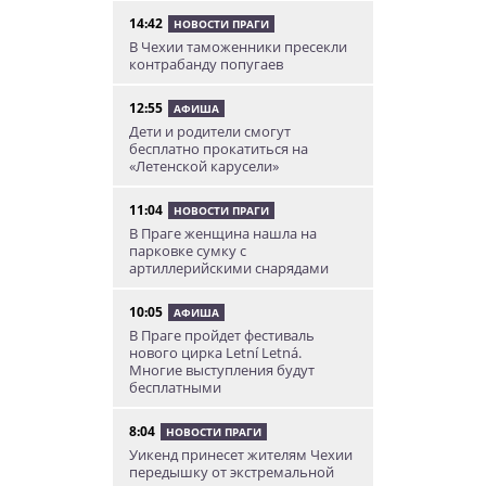
14:42
НОВОСТИ ПРАГИ
В Чехии таможенники пресекли
контрабанду попугаев
12:55
АФИША
Дети и родители смогут
бесплатно прокатиться на
«Летенской карусели»
11:04
НОВОСТИ ПРАГИ
В Праге женщина нашла на
парковке сумку с
артиллерийскими снарядами
10:05
АФИША
В Праге пройдет фестиваль
нового цирка Letní Letná.
Многие выступления будут
бесплатными
8:04
НОВОСТИ ПРАГИ
Уикенд принесет жителям Чехии
передышку от экстремальной