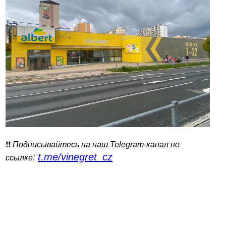
❗️❗️
Подписывайтесь на наш Telegram-канал по
t.me/vinegret_cz
:
ссылке