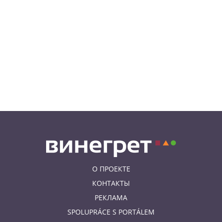
деревьев вывело полицию на
бобра
07.08.26 13:04
ИНТЕРЕСНОЕ
В Чехии подобранная на улице
собака спасла свою 91-летнюю
хозяйку
07.08.26 12:04
НОВОСТИ ПРАГИ
Субботний ЛГБТ-парад
ограничит движение транспорта
в Праге
О ПРОЕКТЕ
КОНТАКТЫ
РЕКЛАМА
SPOLUPRÁCE S PORTÁLEM