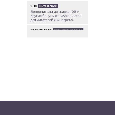
9:30
ИНТЕРЕСНОЕ
Дополнительная скидка 10% и
другие бонусы от Fashion Arena
для читателей «Винегрета»
07.08.26 19:50
НЕЗНАКОМАЯ ПРАГА
В Праге вспоминают
сильнейшее наводнение 2002
года: фото и видео
07.08.26 18:16
НОВОСТИ ПРАГИ
В Праге мужчина сразу после
ограбления ювелирного
магазина сел на автобус до Брно
07.08.26 17:12
КУРЬЕЗНЫЕ ИСТОРИИ
В Чехии расследование кражи
деревьев вывело полицию на
бобра