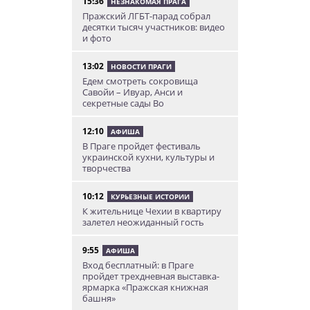
15:36
НЕЗНАКОМАЯ ПРАГА
Пражский ЛГБТ-парад собрал
десятки тысяч участников: видео
и фото
13:02
НОВОСТИ ПРАГИ
Едем смотреть сокровища
Савойи – Ивуар, Анси и
секретные сады Во
12:10
АФИША
В Праге пройдет фестиваль
украинской кухни, культуры и
творчества
10:12
КУРЬЕЗНЫЕ ИСТОРИИ
К жительнице Чехии в квартиру
залетел неожиданный гость
9:55
АФИША
Вход бесплатный: в Праге
пройдет трехдневная выставка-
ярмарка «Пражская книжная
башня»