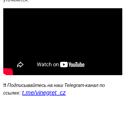
❗️❗️
Подписывайтесь на наш Telegram-канал по
t.me/vinegret_cz
:
ссылке