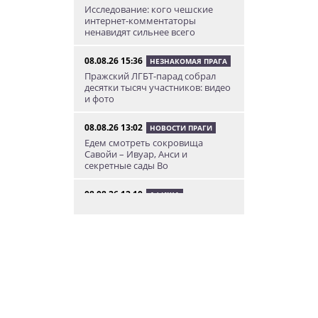
Исследование: кого чешские
интернет-комментаторы
ненавидят сильнее всего
08.08.26 15:36
НЕЗНАКОМАЯ ПРАГА
Пражский ЛГБТ-парад собрал
десятки тысяч участников: видео
и фото
08.08.26 13:02
НОВОСТИ ПРАГИ
Едем смотреть сокровища
Савойи – Ивуар, Анси и
секретные сады Во
08.08.26 12:10
АФИША
В Праге пройдет фестиваль
украинской кухни, культуры и
творчества
08.08.26 10:12
КУРЬЕЗНЫЕ ИСТОРИИ
К жительнице Чехии в квартиру
залетел неожиданный гость