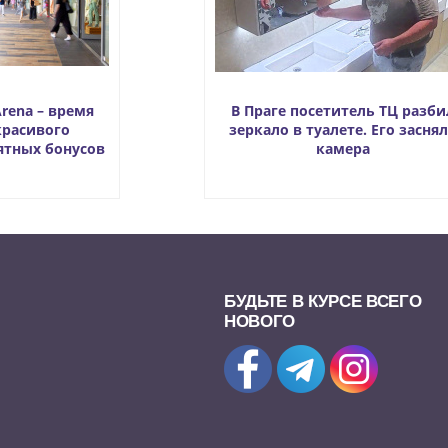
Arena – время
В Праге посетитель ТЦ разби
красивого
зеркало в туалете. Его засня
ятных бонусов
камера
БУДЬТЕ В КУРСЕ ВСЕГО
НОВОГО