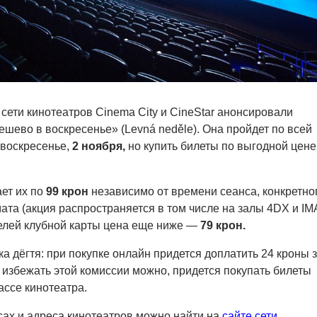
сети кинотеатров Cinema City и CineStar анонсировали
шево в воскресенье» (Levná neděle). Она пройдет по всей
 воскресенье,
2 ноября,
но купить билеты по выгодной цене
ает их по
99 крон
независимо от времени сеанса, конкретно
та (акция распространяется в том числе на залы 4DX и IM
елей клубной карты цена еще ниже —
79 крон.
ка дёгтя: при покупке онлайн придется доплатить 24 кроны 
 избежать этой комиссии можно, придется покупать билеты
ассе кинотеатра.
ах и адреса кинотеатров можно найти на
сайте сети.