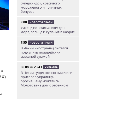
суперскидок, красивого
мороженого и приятных
бонусов
9:00
НОВОСТИ ПРАГИ
Уикенд по-итальянски: день
моря, солнца и купания в Каорле
7:55
НОВОСТИ ПРАГИ
В Чехии иностранец пытался
подкупить полицейских
смешной суммой
06.08.26 23:43
УКРАИНА
го
В Чехии существенно смягчили
приговор украинцу,
AX).
бросившему «коктейль
Молотова» в дом с ребенком
за
06.08.26 19:38
АФИША
В Праге пройдет рыцарский
«Турнир королей»
06.08.26 18:14
НОВОСТИ ПРАГИ