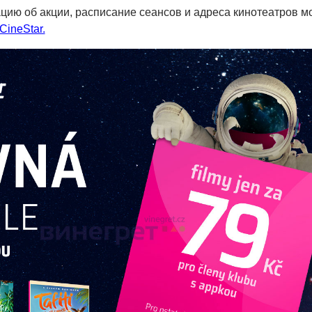
ию об акции, расписание сеансов и адреса кинотеатров м
CineStar.