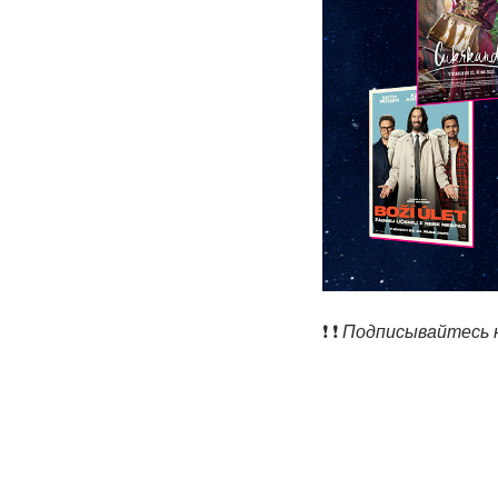
❗️ ❗️
Подписывайтесь н