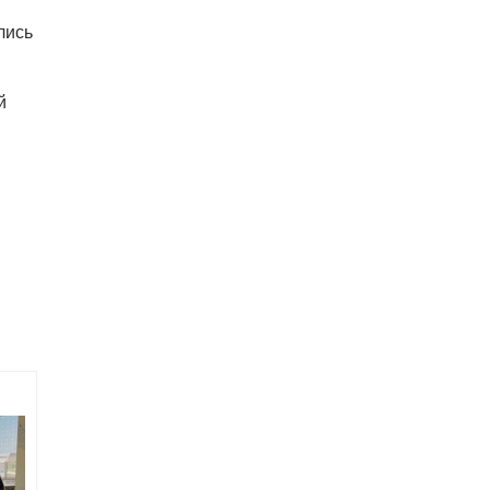
депутата Филипа Турека
лись
05.08.26 10:50
НОВОСТИ ПРАГИ
Томио Окамура ответил на
расистское оскорбление
й
украинского мигранта