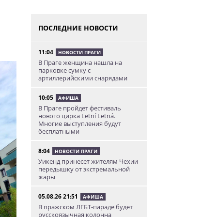
ПОСЛЕДНИЕ НОВОСТИ
11:04
НОВОСТИ ПРАГИ
В Праге женщина нашла на
парковке сумку с
артиллерийскими снарядами
10:05
АФИША
В Праге пройдет фестиваль
нового цирка Letní Letná.
Многие выступления будут
бесплатными
8:04
НОВОСТИ ПРАГИ
Уикенд принесет жителям Чехии
передышку от экстремальной
жары
05.08.26 21:51
АФИША
В пражском ЛГБТ-параде будет
русскоязычная колонна