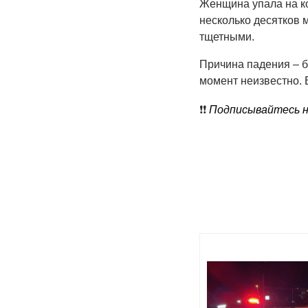
Женщина упала на ко
несколько десятков 
тщетными.
Причина падения – б
момент неизвестно. 
❗️❗️
Подписывайтесь на