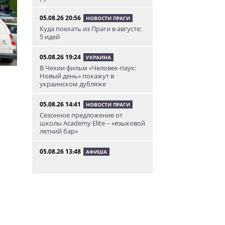
05.08.26 20:56
НОВОСТИ ПРАГИ
Куда поехать из Праги в августе:
5 идей
05.08.26 19:24
УКРАИНА
В Чехии фильм «Человек-паук:
Новый день» покажут в
украинском дубляже
05.08.26 14:41
НОВОСТИ ПРАГИ
Сезонное предложение от
школы Academy Elite – «языковой
летний бар»
05.08.26 13:48
АФИША
У посольства России в Праге
пройдет митинг «Иван, иди
домой!»
05.08.26 12:43
НОВОСТИ ПРАГИ
Полиция завела уголовное дело
по факту ДТП с участием