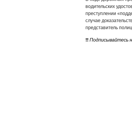
водительских удосто
преступлении «подде
случае доказательст
представитель полиц
❗️❗️
Подписывайтесь на