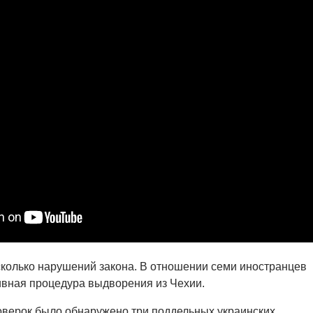
колько нарушений закона. В отношении семи иностранцев
ивная процедура выдворения из Чехии.
оверок было обнаружено три поддельных украинских