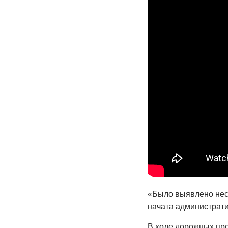
«Было выявлено нес
начата администрат
В ходе дорожных пр