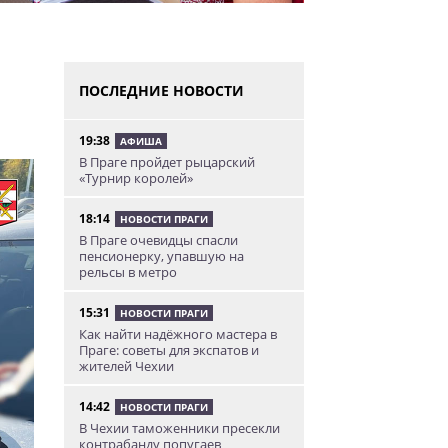
ПОСЛЕДНИЕ НОВОСТИ
19:38
АФИША
В Праге пройдет рыцарский
«Турнир королей»
18:14
НОВОСТИ ПРАГИ
В Праге очевидцы спасли
пенсионерку, упавшую на
рельсы в метро
15:31
НОВОСТИ ПРАГИ
Как найти надёжного мастера в
Праге: советы для экспатов и
жителей Чехии
14:42
НОВОСТИ ПРАГИ
В Чехии таможенники пресекли
контрабанду попугаев