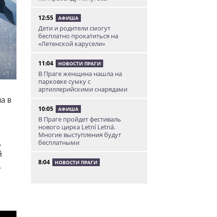
12:55
АФИША
Дети и родители смогут
бесплатно прокатиться на
«Летенской карусели»
11:04
НОВОСТИ ПРАГИ
В Праге женщина нашла на
парковке сумку с
артиллерийскими снарядами
а в
10:05
АФИША
В Праге пройдет фестиваль
нового цирка Letní Letná.
Многие выступления будут
бесплатными
,
й
8:04
НОВОСТИ ПРАГИ
.
Уикенд принесет жителям Чехии
передышку от экстремальной
жары
05.08.26 21:51
АФИША