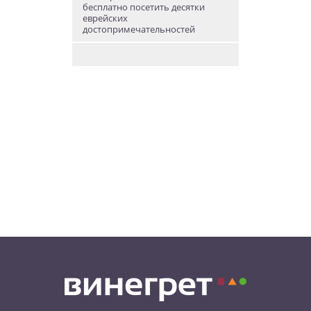
бесплатно посетить десятки
еврейских
достопримечательностей
09.08.26 8:31
НОВОСТИ ЧЕХИИ
В Чехии прокурор пойдет под
суд за издевательства над
собственными детьми
08.08.26 22:46
АФИША
В Чехии пройдет масштабный
фестиваль хмеля и пива
08.08.26 20:23
НОВОСТИ ЧЕХИИ
В Чехии поезд зажал детскую
коляску в дверях и протащил
мать по перрону