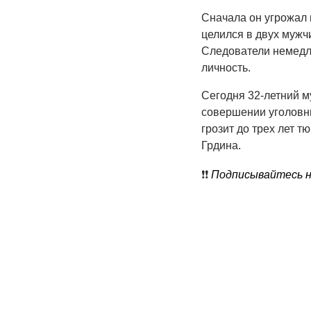
Сначала он угрожал 
целился в двух мужч
Следователи немедле
личность.
Сегодня 32-летний 
совершении уголовны
грозит до трех лет 
Грдина.
❗️❗️
Подписывайтесь на