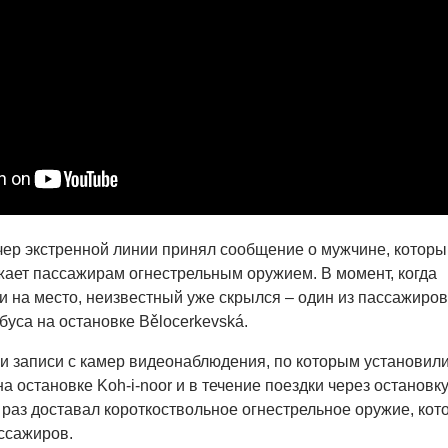
чер экстренной линии принял сообщение о мужчине, которы
ает пассажирам огнестрельным оружием. В момент, когда
 на место, неизвестный уже скрылся – один из пассажиров
буса на остановке Bělocerkevská.
 записи с камер видеонаблюдения, по которым установили
 остановке Koh-i-noor и в течение поездки через остановк
 раз доставал короткоствольное огнестрельное оружие, кот
ассажиров.