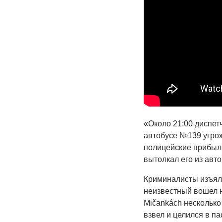
«Около 21:00 диспет
автобусе №139 угрож
полицейские прибыли
вытолкал его из авто
Криминалисты изъяли
неизвестный вошел на
Mičankách несколько
взвел и целился в п