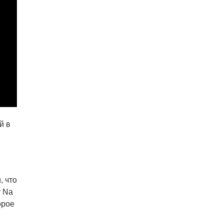
04.08.26 18:23
НОВОСТИ ПРАГИ
В Праге пассажирка выпрыгнула
из движущегося поезда
й в
, что
у Na
орое