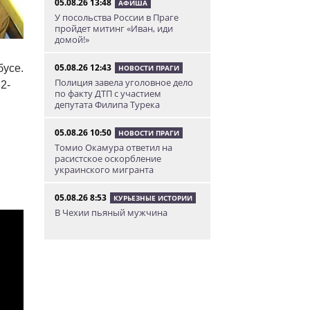
05.08.26 13:48
АФИША
У посольства России в Праге
пройдет митинг «Иван, иди
домой!»
05.08.26 12:43
бусе.
НОВОСТИ ПРАГИ
Полиция завела уголовное дело
2-
по факту ДТП с участием
депутата Филипа Турека
05.08.26 10:50
НОВОСТИ ПРАГИ
Томио Окамура ответил на
расистское оскорбление
украинского мигранта
05.08.26 8:53
КУРЬЕЗНЫЕ ИСТОРИИ
В Чехии пьяный мужчина
перелез двухметровый забор и
искупался в чужом бассейне
04.08.26 23:50
АФИША
В Праге состоится слет
владельцев DeLorean. Вход
бесплатный