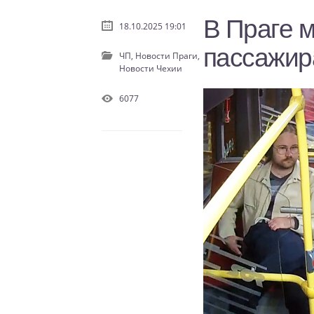
В Праге 
18.10.2025 19:01
пассажир
ЧП,
Новости Праги,
Новости Чехии
6077