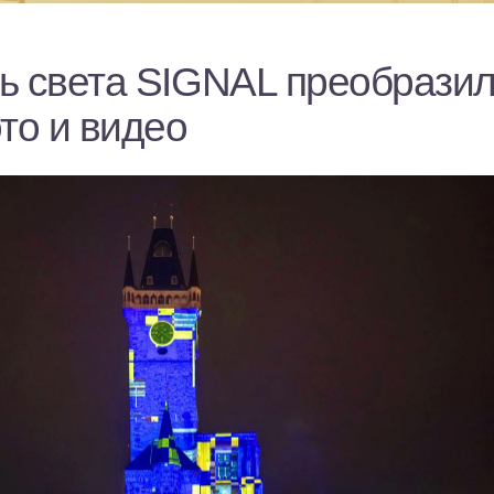
ь света SIGNAL преобрази
то и видео