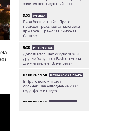
залетел неожиданный гость
9:55
АФИША
Вход бесплатный: в Праге
пройдет трехдневная выставка-
ярмарка «Пражская книжная
башня»
9:30
ИНТЕРЕСНОЕ
IGNAL
Дополнительная скидка 10% и
другие бонусы от Fashion Arena
но
).
для читателей «Винегрета»
07.08.26 19:50
НЕЗНАКОМАЯ ПРАГА
В Праге вспоминают
сильнейшее наводнение 2002
года: фото и видео
07.08.26 18:16
НОВОСТИ ПРАГИ
В Праге мужчина сразу после
ограбления ювелирного
магазина сел на автобус до Брно
07.08.26 17:12