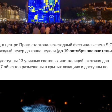
ря, в центре Праги стартовал ежегодный фестиваль света S
каждый вечер до конца недели (
до 19 октября включитель
доступны 13 уличных световых инсталляций, включая два
7 объектов размещены в крытых локациях и доступны по