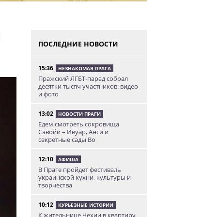
л
ПОСЛЕДНИЕ НОВОСТИ
15:36
НЕЗНАКОМАЯ ПРАГА
Пражский ЛГБТ-парад собрал
десятки тысяч участников: видео
и фото
13:02
НОВОСТИ ПРАГИ
Едем смотреть сокровища
Савойи – Ивуар, Анси и
секретные сады Во
12:10
АФИША
В Праге пройдет фестиваль
украинской кухни, культуры и
творчества
10:12
КУРЬЕЗНЫЕ ИСТОРИИ
К жительнице Чехии в квартиру