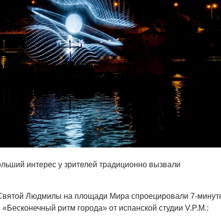
льший интерес у зрителей традиционно вызвали
Святой Людмилы на площади Мира спроецировали 7-минут
 «Бесконечный ритм города» от испанской студии V.P.M.: