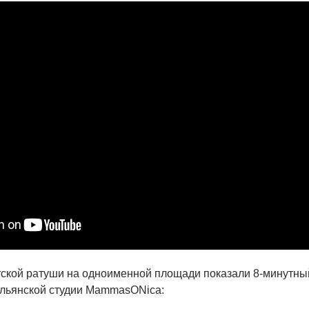
ской ратуши на одноименной площади показали 8-минутны
тальянской студии MammasONica: