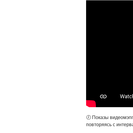
🕖 Показы видеомэпп
повторяясь с интерва