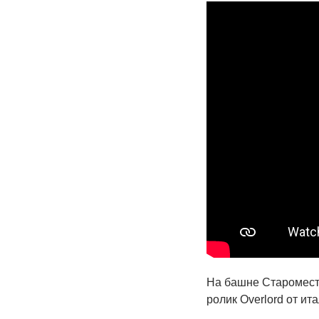
На башне Старомест
ролик Overlord от и