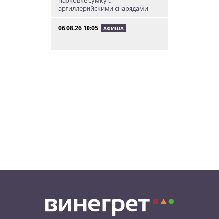
парковке сумку с
артиллерийскими снарядами
06.08.26 10:05
АФИША
В Праге пройдет фестиваль
нового цирка Letní Letná.
Многие выступления будут
бесплатными
06.08.26 8:04
НОВОСТИ ПРАГИ
Уикенд принесет жителям Чехии
передышку от экстремальной
жары
05.08.26 21:51
АФИША
В пражском ЛГБТ-параде будет
русскоязычная колонна