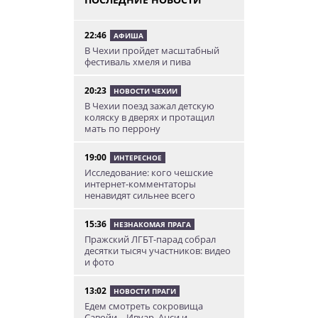
22:46
АФИША
В Чехии пройдет масштабный
фестиваль хмеля и пива
20:23
НОВОСТИ ЧЕХИИ
В Чехии поезд зажал детскую
коляску в дверях и протащил
мать по перрону
19:00
ИНТЕРЕСНОЕ
Исследование: кого чешские
интернет-комментаторы
ненавидят сильнее всего
15:36
НЕЗНАКОМАЯ ПРАГА
Пражский ЛГБТ-парад собрал
десятки тысяч участников: видео
и фото
13:02
НОВОСТИ ПРАГИ
Едем смотреть сокровища
Савойи – Ивуар, Анси и