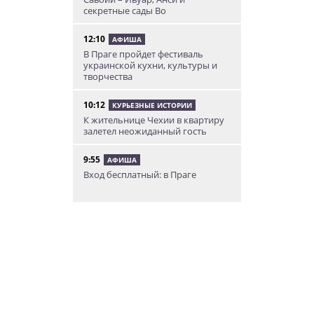
секретные сады Во
12:10
АФИША
В Праге пройдет фестиваль
украинской кухни, культуры и
творчества
10:12
КУРЬЕЗНЫЕ ИСТОРИИ
К жительнице Чехии в квартиру
залетел неожиданный гость
9:55
АФИША
Вход бесплатный: в Праге
пройдет трехдневная выставка-
ярмарка «Пражская книжная
башня»
9:30
ИНТЕРЕСНОЕ
Дополнительная скидка 10% и
другие бонусы от Fashion Arena
для читателей «Винегрета»
07.08.26 19:50
НЕЗНАКОМАЯ ПРАГА