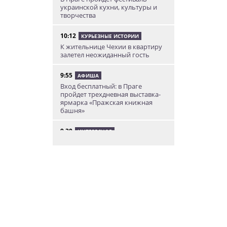
украинской кухни, культуры и
творчества
10:12
КУРЬЕЗНЫЕ ИСТОРИИ
К жительнице Чехии в квартиру
залетел неожиданный гость
9:55
АФИША
Вход бесплатный: в Праге
пройдет трехдневная выставка-
ярмарка «Пражская книжная
башня»
9:30
ИНТЕРЕСНОЕ
Дополнительная скидка 10% и
другие бонусы от Fashion Arena
для читателей «Винегрета»
07.08.26 19:50
НЕЗНАКОМАЯ ПРАГА
В Праге вспоминают
сильнейшее наводнение 2002
года: фото и видео
07.08.26 18:16
НОВОСТИ ПРАГИ