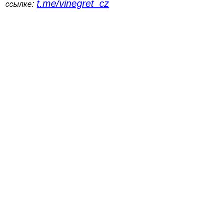
t.me/vinegret_cz
:
ссылке