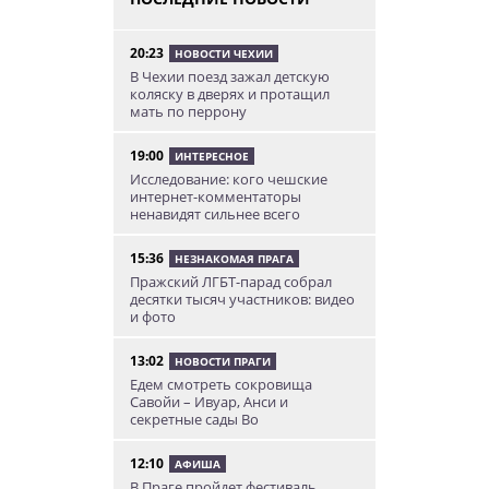
20:23
НОВОСТИ ЧЕХИИ
В Чехии поезд зажал детскую
коляску в дверях и протащил
мать по перрону
19:00
ИНТЕРЕСНОЕ
Исследование: кого чешские
интернет-комментаторы
ненавидят сильнее всего
15:36
НЕЗНАКОМАЯ ПРАГА
Пражский ЛГБТ-парад собрал
десятки тысяч участников: видео
и фото
13:02
НОВОСТИ ПРАГИ
Едем смотреть сокровища
Савойи – Ивуар, Анси и
секретные сады Во
12:10
АФИША
В Праге пройдет фестиваль