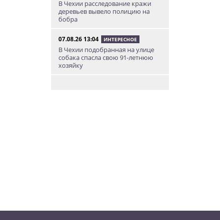
В Чехии расследование кражи
деревьев вывело полицию на
бобра
07.08.26 13:04
ИНТЕРЕСНОЕ
В Чехии подобранная на улице
собака спасла свою 91-летнюю
хозяйку
07.08.26 12:04
НОВОСТИ ПРАГИ
Субботний ЛГБТ-парад
ограничит движение транспорта
в Праге
07.08.26 10:55
НОВОСТИ ПРАГИ
В Праге посетитель ТЦ разбил
зеркало в туалете. Его засняла
камера
07.08.26 10:08
НОВОСТИ ПРАГИ
Август в Fashion Arena – время
суперскидок, красивого
мороженого и приятных
бонусов